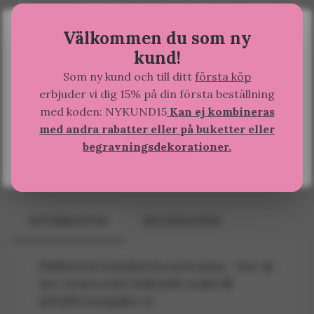
Bestill innen
11 t 15 min 23 sek
så sender vi i dag!
×
Forventes levert
mellom tirsdag 11 aug og onsdag
Välkommen du som ny
12 aug
kund!
Yay! FLORA Vingåker is available in English
Som ny kund och till ditt
första köp
Lägg till i önskelista
erbjuder vi dig 15% på din första beställning
Artikkelnummer:
Oval
Browse in
English
and shop in
EUR
.
med koden: NYKUND15
Kan ej kombineras
med andra rabatter eller på buketter eller
Shop now
Del
begravningsdekorationer.
Stay in current language
INFORMATION
RECENSIONER
Sublimerad namnbricka med namn. . Har du
mer avancerade önskemål, mejla till
info@floravingaker.se