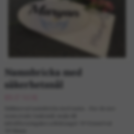
Namnbricka med
säkerhetsnål
89.17 NOK
Sublimerad namnbricka med namn. . Har du mer
avancerade önskemål, mejla till
info@floravingaker.seRektangel
: 76*32mmOval:
76*38mm