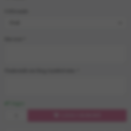
Utförande
Oval
Din text *
Önskemål om färg/symbol mm. *
I lager
LÄGG I KORGEN