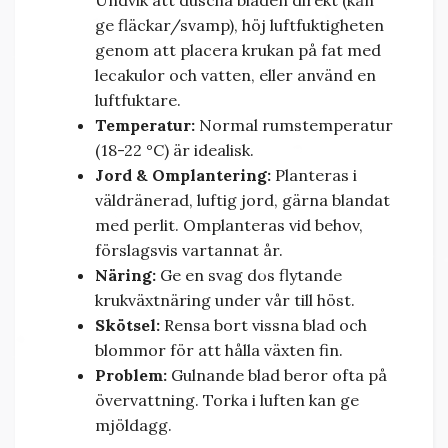
Undvik att duscha bladen direkt (kan
ge fläckar/svamp), höj luftfuktigheten
genom att placera krukan på fat med
lecakulor och vatten, eller använd en
luftfuktare.
Temperatur:
Normal rumstemperatur
(
18-2
2
°C) är idealisk.
Jord & Omplantering:
Planteras i
väldränerad, luftig jord, gärna blandat
med perlit. Omplanteras vid behov,
förslagsvis vartannat år.
Näring:
Ge en svag dos flytande
krukväxtnäring under vår till höst.
Skötsel:
Rensa bort vissna blad och
blommor för att hålla växten fin.
Problem:
Gulnande blad beror ofta på
övervattning. Torka i luften kan ge
mjöldagg.