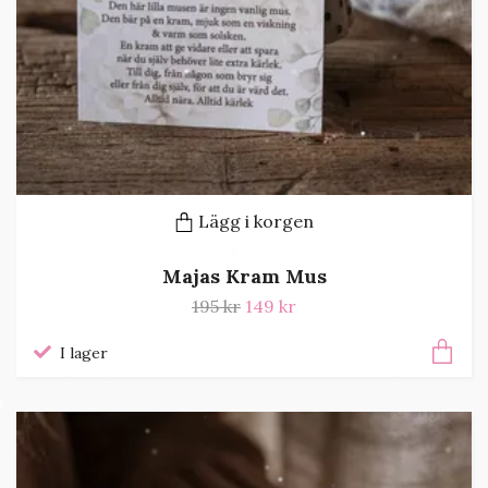
Lägg i korgen
Majas Kram Mus
195 kr
149 kr
I lager