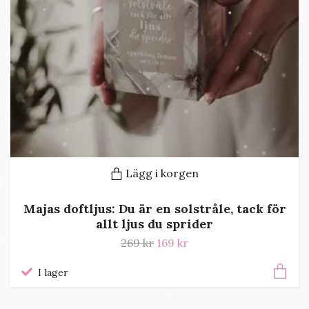
Lägg i korgen
Majas doftljus: Du är en solstråle, tack för
allt ljus du sprider
269 kr
169 kr
I lager