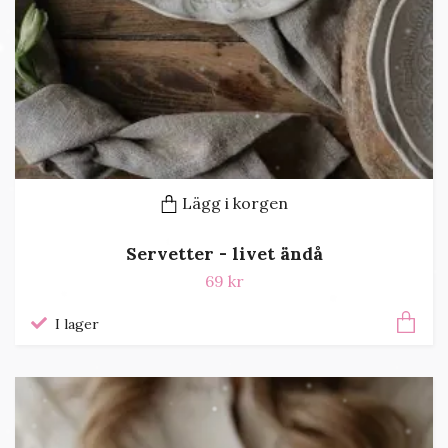
Lägg i korgen
Servetter - livet ändå
69 kr
I lager