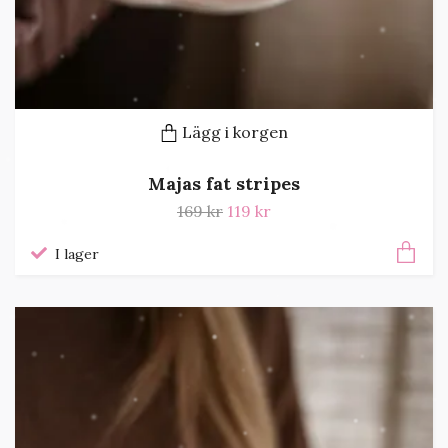
Lägg i korgen
Majas fat stripes
169 kr
119 kr
I lager