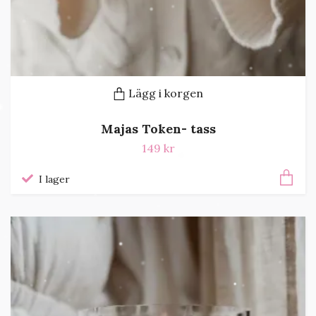
Lägg i korgen
Majas Token- tass
149 kr
I lager