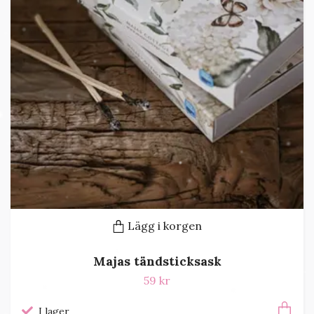
Lägg i korgen
Majas tändsticksask
59 kr
I lager