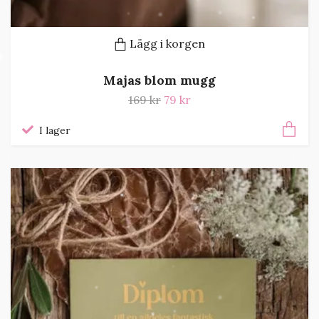
Lägg i korgen
Majas blom mugg
169 kr
79 kr
I lager