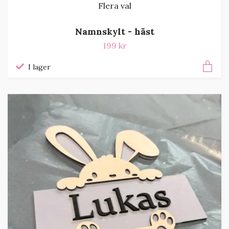
Flera val
Namnskylt - häst
199 kr
I lager