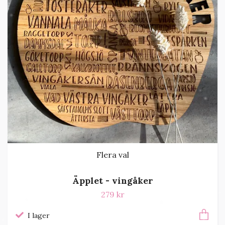
Flera val
Äpplet - vingåker
279 kr
I lager