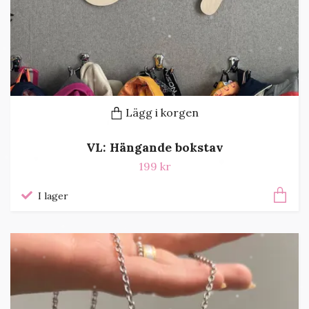
Lägg i korgen
VL: Hängande bokstav
199 kr
I lager