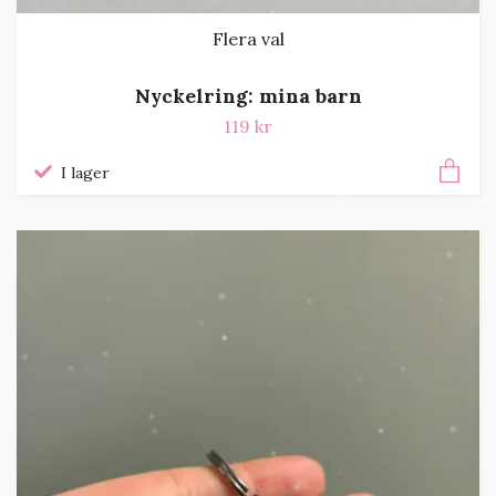
Flera val
Nyckelring: mina barn
119 kr
I lager