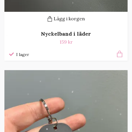
Lägg i korgen
Nyckelband i läder
159 kr
I lager