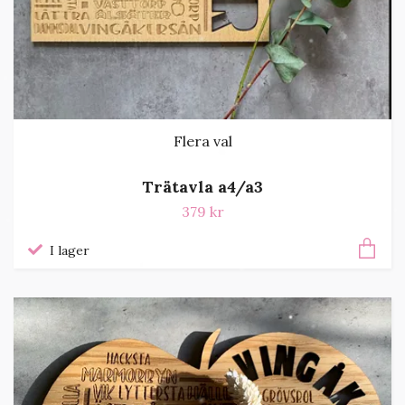
Flera val
Trätavla a4/a3
379 kr
I lager