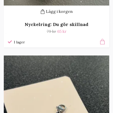
Lägg i korgen
Nyckelring: Du gör skillnad
79 kr
65 kr
I lager