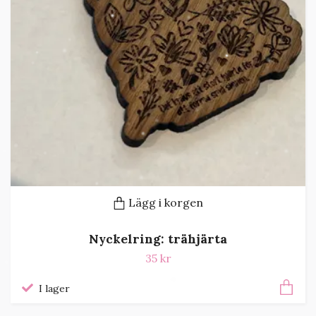
Lägg i korgen
Nyckelring: trähjärta
35 kr
I lager