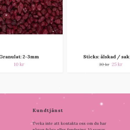
Granulat: 2-3mm
Sticks: älskad / sa
10 kr
25 kr
30 kr
Kundtjänst
Tveka inte att kontakta oss om du har
någon fråga eller fundering. Vi svarar