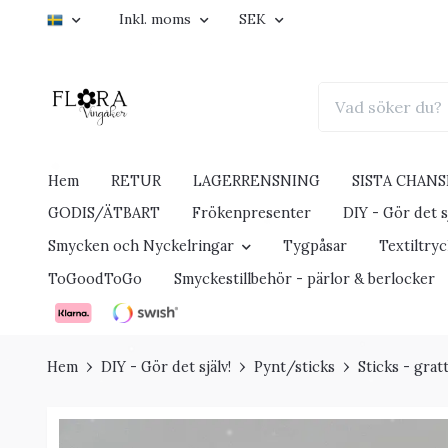
Inkl. moms
SEK
Hem
RETUR
LAGERRENSNING
SISTA CHANS
GODIS/ÄTBART
Frökenpresenter
DIY - Gör det sj
Smycken och Nyckelringar
Tygpåsar
Textiltry
ToGoodToGo
Smyckestillbehör - pärlor & berlocker
Hem
DIY - Gör det själv!
Pynt/sticks
Sticks - grat