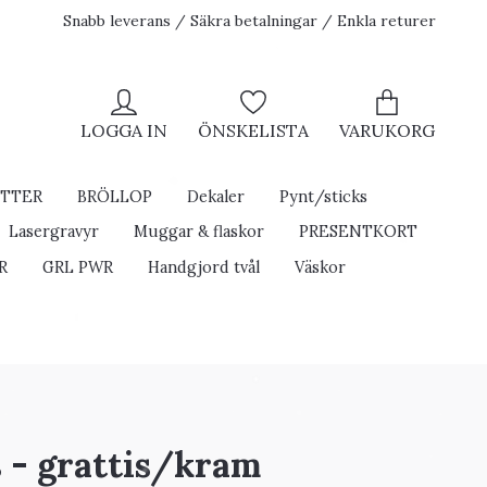
Snabb leverans / Säkra betalningar / Enkla returer
LOGGA IN
ÖNSKELISTA
VARUKORG
ETTER
BRÖLLOP
Dekaler
Pynt/sticks
Lasergravyr
Muggar & flaskor
PRESENTKORT
R
GRL PWR
Handgjord tvål
Väskor
s - grattis/kram