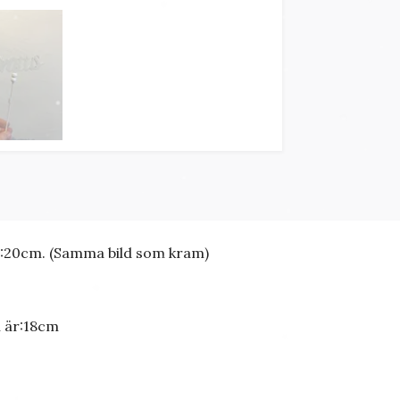
r :20cm. (Samma bild som kram)
n är:18cm