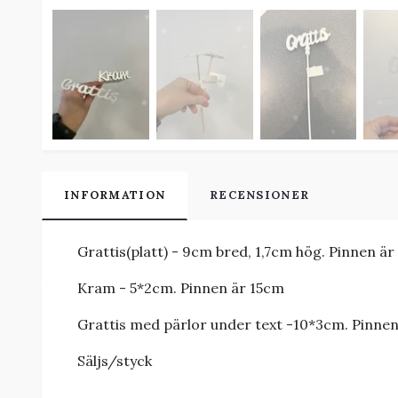
INFORMATION
RECENSIONER
Grattis(platt) - 9cm bred, 1,7cm hög. Pinnen ä
Kram - 5*2cm. Pinnen är 15cm
Grattis med pärlor under text -10*3cm. Pinne
Säljs/styck