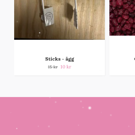
Sticks - ägg
10 kr
15 kr