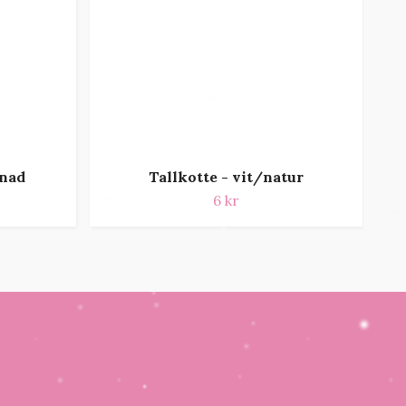
knad
Tallkotte - vit/natur
6 kr