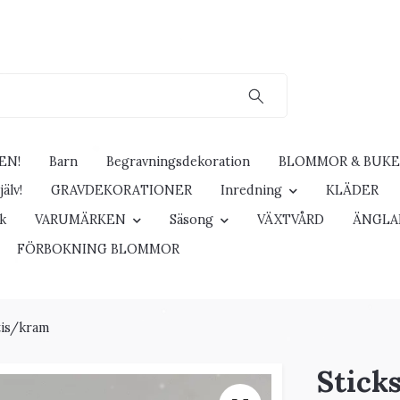
EN!
Barn
Begravningsdekoration
BLOMMOR & BUK
älv!
GRAVDEKORATIONER
Inredning
KLÄDER
ck
VARUMÄRKEN
Säsong
VÄXTVÅRD
ÄNGLA
FÖRBOKNING BLOMMOR
tis/kram
Stick