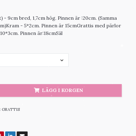
tt) - 9cm bred, 1,7cm hög. Pinnen är :20cm. (Samma
am)Kram - 5*2cm. Pinnen är 15cmGrattis med pärlor
-10*3cm. Pinnen är:18cmSäl
LÄGG I KORGEN
:
GRATTIS