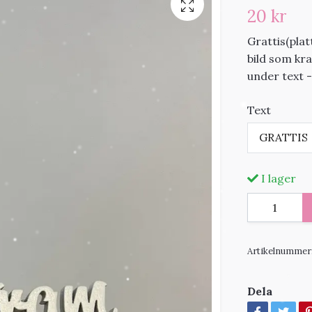
20 kr
Grattis(pla
bild som kr
under text 
Text
GRATTIS
I lager
Artikelnummer
Dela