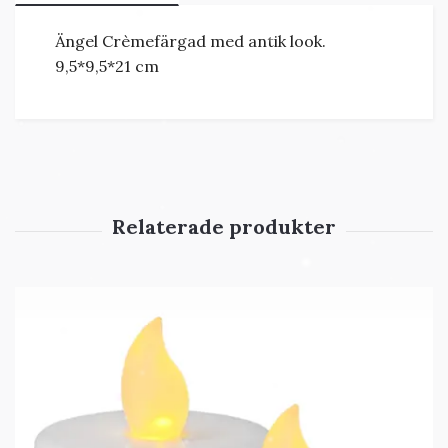
Ängel Crèmefärgad med antik look.
9,5*9,5*21 cm