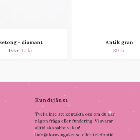
Betong - diamant
Antik gran
10 kr
89 kr
15 kr
Kundtjänst
Tveka inte att kontakta oss om du har
någon fråga eller fundering. Vi svarar
alltid så snabbt vi kan!
Info@floravingaker.se
eller telefontid