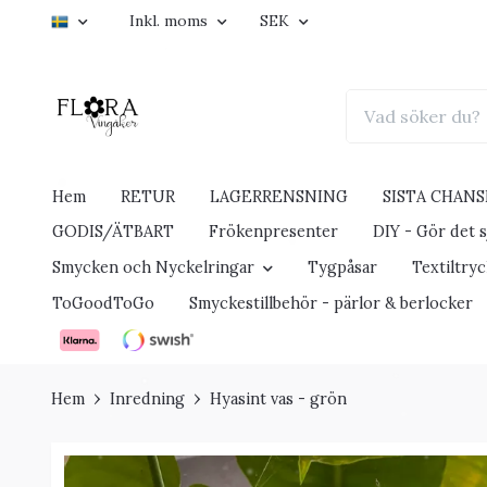
Inkl. moms
SEK
Hem
RETUR
LAGERRENSNING
SISTA CHANS
GODIS/ÄTBART
Frökenpresenter
DIY - Gör det sj
Smycken och Nyckelringar
Tygpåsar
Textiltry
ToGoodToGo
Smyckestillbehör - pärlor & berlocker
Hem
Inredning
Hyasint vas - grön