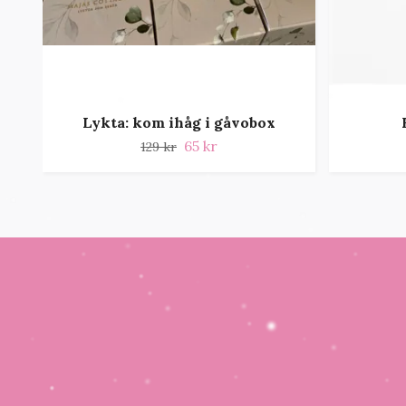
Lykta: kom ihåg i gåvobox
65 kr
129 kr