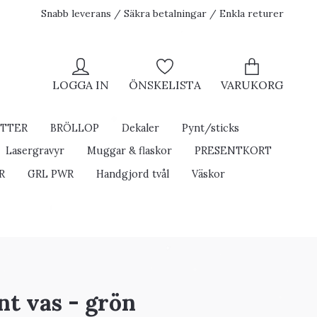
Snabb leverans / Säkra betalningar / Enkla returer
LOGGA IN
ÖNSKELISTA
VARUKORG
ETTER
BRÖLLOP
Dekaler
Pynt/sticks
Lasergravyr
Muggar & flaskor
PRESENTKORT
R
GRL PWR
Handgjord tvål
Väskor
nt vas - grön