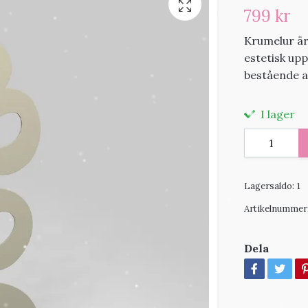
799 kr
Krumelur är 
estetisk up
bestående a
I lager
Lagersaldo:
1
Artikelnummer
Dela