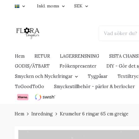
Inkl. moms
SEK
Hem
RETUR
LAGERRENSNING
SISTA CHANS
GODIS/ÄTBART
Frökenpresenter
DIY - Gör det sj
Smycken och Nyckelringar
Tygpåsar
Textiltry
ToGoodToGo
Smyckestillbehör - pärlor & berlocker
Hem
Inredning
Krumelur 6 ringar 65 cm greige