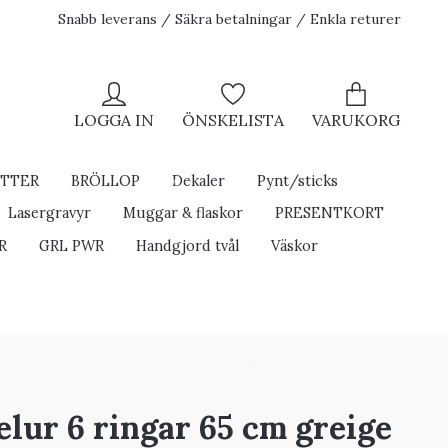
Snabb leverans / Säkra betalningar / Enkla returer
LOGGA IN
ÖNSKELISTA
VARUKORG
ETTER
BRÖLLOP
Dekaler
Pynt/sticks
Lasergravyr
Muggar & flaskor
PRESENTKORT
R
GRL PWR
Handgjord tvål
Väskor
lur 6 ringar 65 cm greige