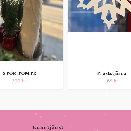
STOR TOMTE
Froststjärna
399 kr
169 kr
Kundtjänst