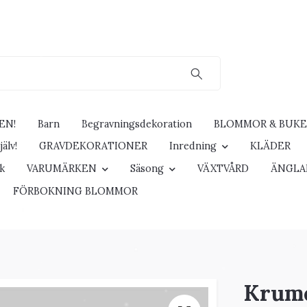
EN!
Barn
Begravningsdekoration
BLOMMOR & BUK
älv!
GRAVDEKORATIONER
Inredning
KLÄDER
ck
VARUMÄRKEN
Säsong
VÄXTVÅRD
ÄNGLA
FÖRBOKNING BLOMMOR
Krume