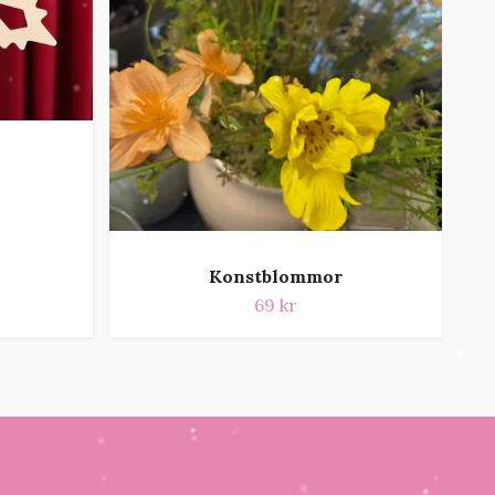
Konstblommor
69 kr