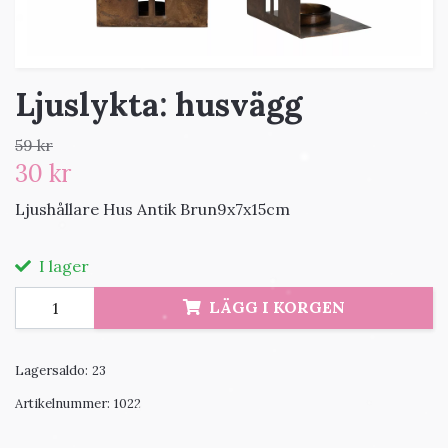
Ljuslykta: husvägg
59 kr
30 kr
Ljushållare Hus Antik Brun9x7x15cm
I lager
LÄGG I KORGEN
Lagersaldo:
23
Artikelnummer:
1022