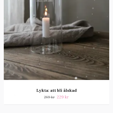
Lykta: att bli älskad
229 kr
269 kr