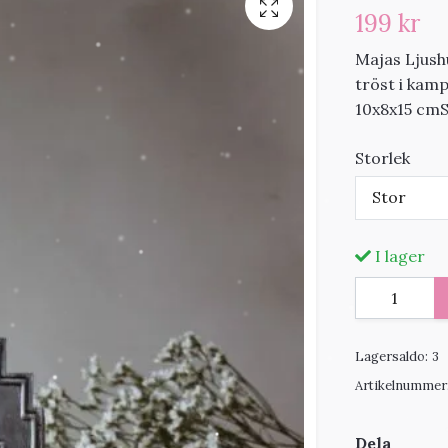
199 kr
Majas Ljush
tröst i kam
10x8x15 cmS
Storlek
Stor
I lager
Lagersaldo:
3
Artikelnummer
Dela