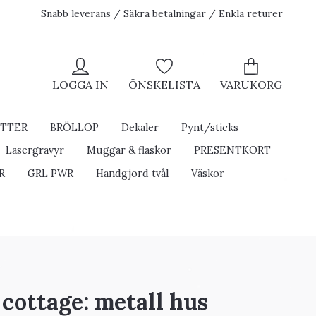
Snabb leverans / Säkra betalningar / Enkla returer
LOGGA IN
ÖNSKELISTA
VARUKORG
ETTER
BRÖLLOP
Dekaler
Pynt/sticks
Lasergravyr
Muggar & flaskor
PRESENTKORT
R
GRL PWR
Handgjord tvål
Väskor
cottage: metall hus