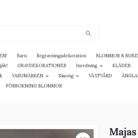
EN!
Barn
Begravningsdekoration
BLOMMOR & BUK
älv!
GRAVDEKORATIONER
Inredning
KLÄDER
ck
VARUMÄRKEN
Säsong
VÄXTVÅRD
ÄNGLA
FÖRBOKNING BLOMMOR
Majas 