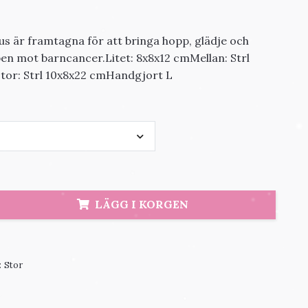
us är framtagna för att bringa hopp, glädje och
pen mot barncancer.Litet: 8x8x12 cmMellan: Strl
tor: Strl 10x8x22 cmHandgjort L
LÄGG I KORGEN
:
Stor