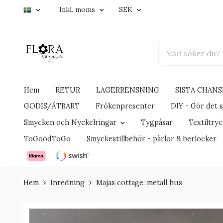
Inkl. moms
SEK
Hem
RETUR
LAGERRENSNING
SISTA CHANS
GODIS/ÄTBART
Frökenpresenter
DIY - Gör det sj
Smycken och Nyckelringar
Tygpåsar
Textiltry
ToGoodToGo
Smyckestillbehör - pärlor & berlocker
Hem
Inredning
Majas cottage: metall hus