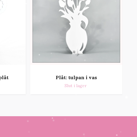
plåt
Plåt: tulpan i vas
Slut i lager