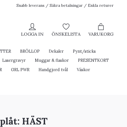
Snabb leverans / Säkra betalningar / Enkla returer
LOGGA IN
ÖNSKELISTA
VARUKORG
ETTER
BRÖLLOP
Dekaler
Pynt/sticks
Lasergravyr
Muggar & flaskor
PRESENTKORT
R
GRL PWR
Handgjord tvål
Väskor
 plåt: HÄST