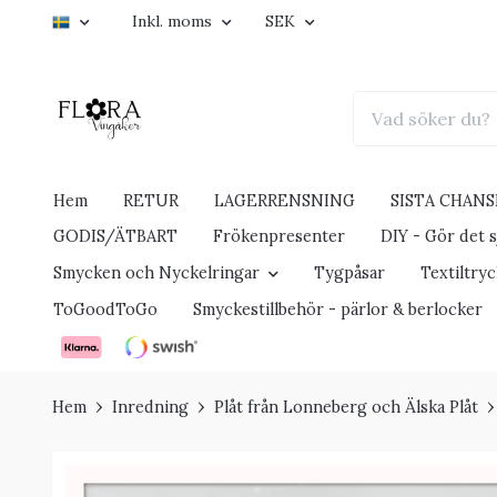
Inkl. moms
SEK
Hem
RETUR
LAGERRENSNING
SISTA CHANS
GODIS/ÄTBART
Frökenpresenter
DIY - Gör det sj
Smycken och Nyckelringar
Tygpåsar
Textiltry
ToGoodToGo
Smyckestillbehör - pärlor & berlocker
Hem
Inredning
Plåt från Lonneberg och Älska Plåt