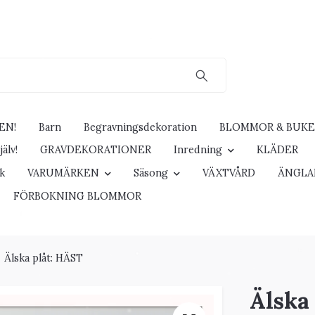
EN!
Barn
Begravningsdekoration
BLOMMOR & BUK
älv!
GRAVDEKORATIONER
Inredning
KLÄDER
ck
VARUMÄRKEN
Säsong
VÄXTVÅRD
ÄNGLA
FÖRBOKNING BLOMMOR
Älska plåt: HÄST
Älska