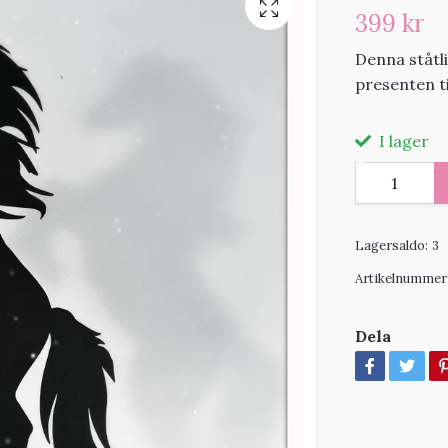
399 kr
Denna ståtli
presenten t
I lager
Lagersaldo:
3
Artikelnummer
Dela