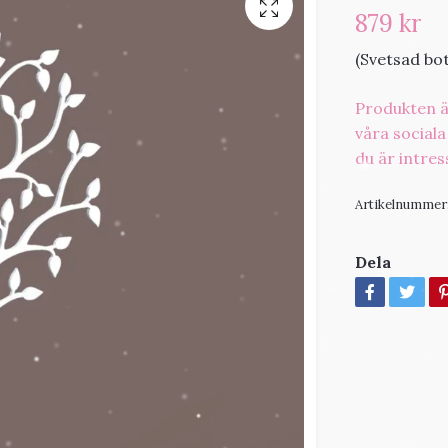
879 kr
(Svetsad bo
Produkten är
våra sociala 
du är intres
Artikelnummer
Dela