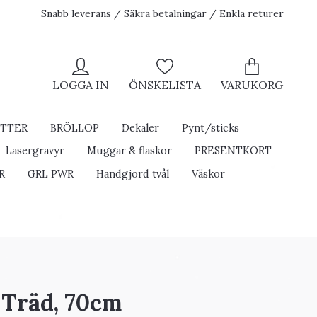
Snabb leverans / Säkra betalningar / Enkla returer
LOGGA IN
ÖNSKELISTA
VARUKORG
ETTER
BRÖLLOP
Dekaler
Pynt/sticks
Lasergravyr
Muggar & flaskor
PRESENTKORT
R
GRL PWR
Handgjord tvål
Väskor
- Träd, 70cm