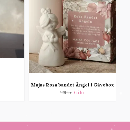
Majas Rosa bandet Ängel i Gåvobox
65 kr
129 kr