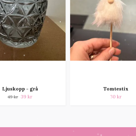
Ljuskopp - grå
Tomtestix
39 kr
30 kr
49 kr