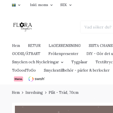
Inkl. moms
SEK
Hem
RETUR
LAGERRENSNING
SISTA CHANS
GODIS/ÄTBART
Frökenpresenter
DIY - Gör det sj
Smycken och Nyckelringar
Tygpåsar
Textiltry
ToGoodToGo
Smyckestillbehör - pärlor & berlocker
Hem
Inredning
Plåt - Träd, 70cm