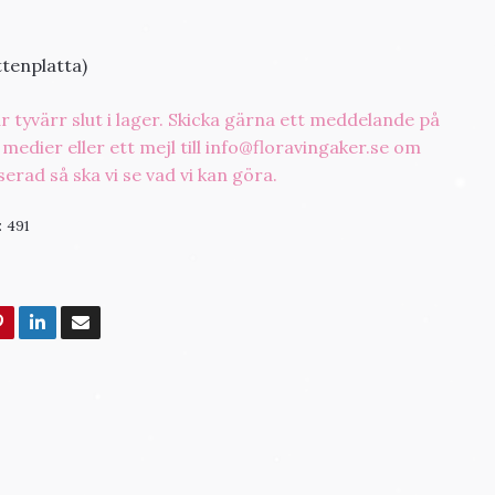
ttenplatta)
 tyvärr slut i lager. Skicka gärna ett meddelande på
medier eller ett mejl till
info@floravingaker.se
om
serad så ska vi se vad vi kan göra.
:
491