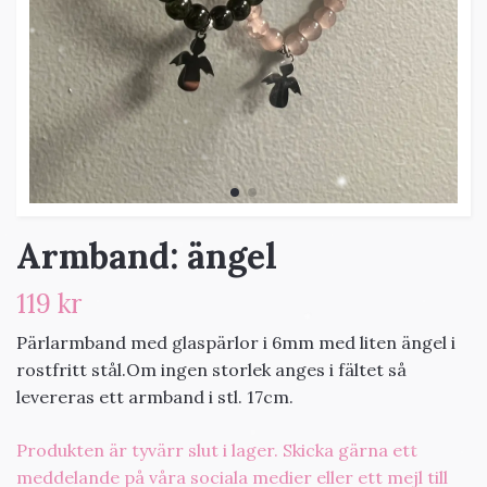
Armband: ängel
119 kr
Pärlarmband med glaspärlor i 6mm med liten ängel i
rostfritt stål.Om ingen storlek anges i fältet så
levereras ett armband i stl. 17cm.
Produkten är tyvärr slut i lager. Skicka gärna ett
meddelande på våra sociala medier eller ett mejl till