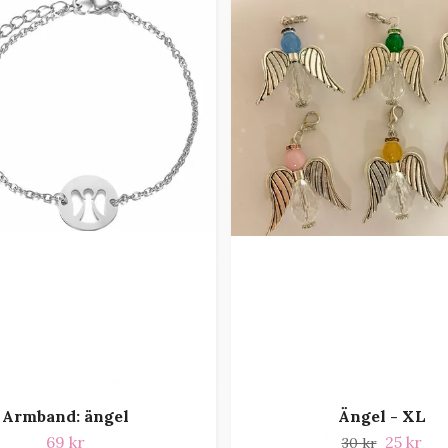
Armband: ängel
Ängel - XL
69 kr
25 kr
30 kr