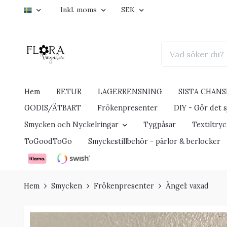
Inkl. moms
SEK
Hem
RETUR
LAGERRENSNING
SISTA CHANS
GODIS/ÄTBART
Frökenpresenter
DIY - Gör det sj
Smycken och Nyckelringar
Tygpåsar
Textiltry
ToGoodToGo
Smyckestillbehör - pärlor & berlocker
Hem
Smycken
Frökenpresenter
Ängel: vaxad