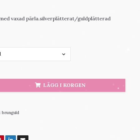
 med vaxad pärla.silverplätterat/guldplätterad
d
LÄGG I KORGEN
:
brunguld