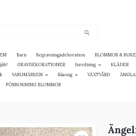
EN!
Barn
Begravningsdekoration
BLOMMOR & BUK
älv!
GRAVDEKORATIONER
Inredning
KLÄDER
ck
VARUMÄRKEN
Säsong
VÄXTVÅRD
ÄNGLA
FÖRBOKNING BLOMMOR
Ängel