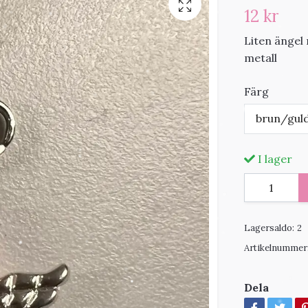
12 kr
Liten ängel
metall
Färg
brun/gul
I lager
Lagersaldo:
2
Artikelnummer
Dela