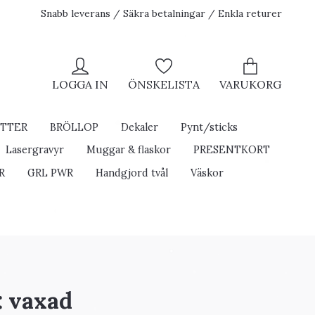
Snabb leverans / Säkra betalningar / Enkla returer
LOGGA IN
ÖNSKELISTA
VARUKORG
ETTER
BRÖLLOP
Dekaler
Pynt/sticks
Lasergravyr
Muggar & flaskor
PRESENTKORT
R
GRL PWR
Handgjord tvål
Väskor
: vaxad