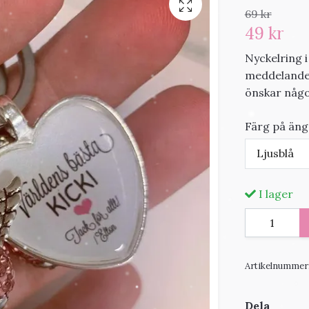
69 kr
49 kr
Nyckelring 
meddelandef
önskar någo
Färg på äng
Ljusblå
I lager
Artikelnummer
Dela