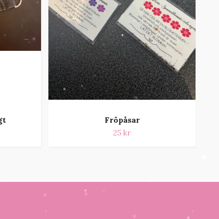
gt
Fröpåsar
25 kr