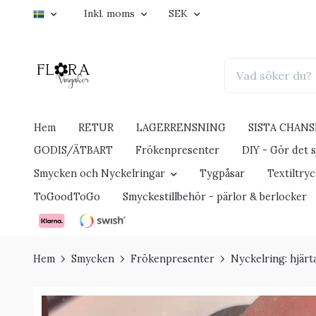
Inkl. moms
SEK
Hem
RETUR
LAGERRENSNING
SISTA CHANS
GODIS/ÄTBART
Frökenpresenter
DIY - Gör det sj
Smycken och Nyckelringar
Tygpåsar
Textiltry
ToGoodToGo
Smyckestillbehör - pärlor & berlocker
Hem
Smycken
Frökenpresenter
Nyckelring: hjärt