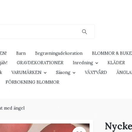
EN!
Barn
Begravningsdekoration
BLOMMOR & BUK
älv!
GRAVDEKORATIONER
Inredning
KLÄDER
ck
VARUMÄRKEN
Säsong
VÄXTVÅRD
ÄNGLA
FÖRBOKNING BLOMMOR
at med ängel
Nycke