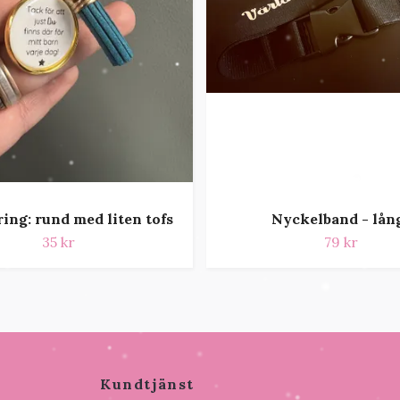
ing: rund med liten tofs
Nyckelband - lån
35 kr
79 kr
Kundtjänst