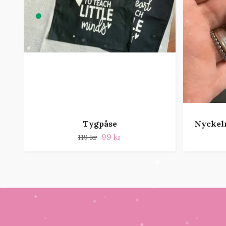
Tygpåse
Nyckelr
99 kr
119 kr