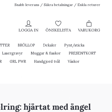
Snabb leverans / Säkra betalningar / Enkla returer
LOGGA IN
ÖNSKELISTA
VARUKORG
ETTER
BRÖLLOP
Dekaler
Pynt/sticks
Lasergravyr
Muggar & flaskor
PRESENTKORT
R
GRL PWR
Handgjord tvål
Väskor
lring: hjärtat med ängel