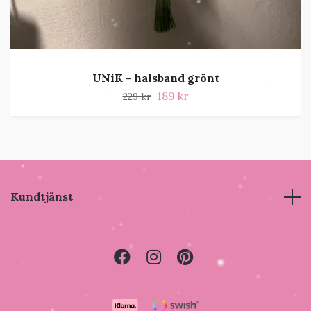
UNiK - halsband grönt
189 kr
229 kr
Kundtjänst