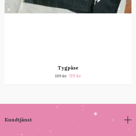
Tygpåse
99 kr
119 kr
Kundtjänst