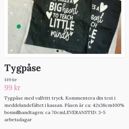
Tygpåse
119 kr
99 kr
Tygpåse med valfritt tryck. Kommentera din text i
meddelandefältet i kassan. Påsen är ca: 42x38cm100%
bomullhandtagen: ca 70cmLEVERANSTID: 3-5
arbetsdagar