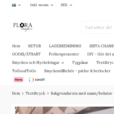
Inkl. moms
SEK
Hem
RETUR
LAGERRENSNING
SISTA CHANS
GODIS/ÄTBART
Frökenpresenter
DIY - Gör det sj
Smycken och Nyckelringar
Tygpåsar
Textiltry
ToGoodToGo
Smyckestillbehör - pärlor & berlocker
Hem
Textiltryck
Bakgrundsruta med namn/bokstav