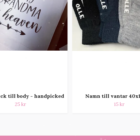
yck till body - handpicked
Namn till vantar 40
25 kr
15 kr