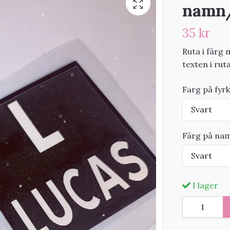
namn
35 kr
Ruta i färg
texten i rut
Färg på fyr
Svart
Färg på na
Svart
I lager