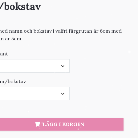
/bokstav
 med namn och bokstav i valfri färgrutan är 6cm med
an är 5cm.
kant
mn/bokstav
LÄGG I KORGEN