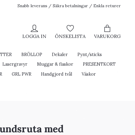
Snabb leverans / Säkra betalningar / Enkla returer
LOGGA IN
ÖNSKELISTA
VARUKORG
ETTER
BRÖLLOP
Dekaler
Pynt/sticks
Lasergravyr
Muggar & flaskor
PRESENTKORT
R
GRL PWR
Handgjord tvål
Väskor
undsruta med