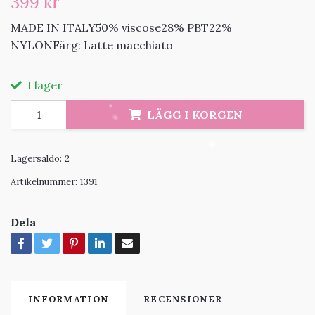
399 kr
MADE IN ITALY50% viscose28% PBT22%
NYLONFärg: Latte macchiato
I lager
LÄGG I KORGEN
Lagersaldo:
2
Artikelnummer:
1391
Dela
INFORMATION
RECENSIONER