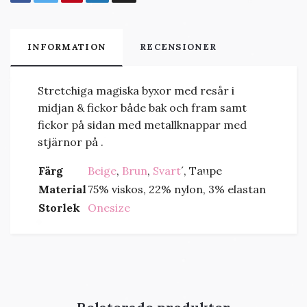
INFORMATION
RECENSIONER
Stretchiga magiska byxor med resår i
midjan & fickor både bak och fram samt
fickor på sidan med metallknappar med
stjärnor på .
Färg
Beige
,
Brun
,
Svart
´, Taupe
Material
75% viskos, 22% nylon, 3% elastan
Storlek
Onesize