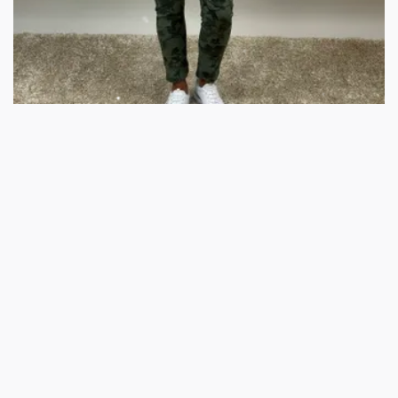
Stickad ponchotröja
499 kr
Kundtjänst