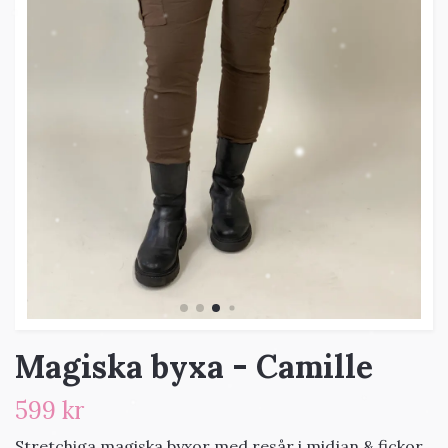
Magiska byxa - Camille
599 kr
Stretchiga magiska byxor med resår i midjan & fickor