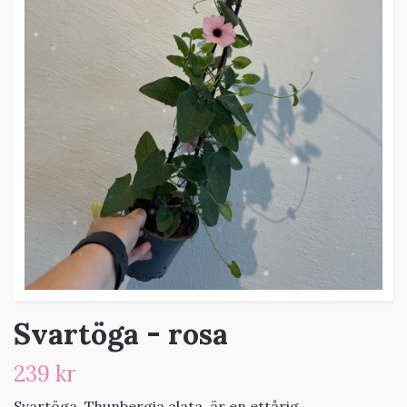
Svartöga - rosa
239 kr
Svartöga, Thunbergia alata, är en ettårig