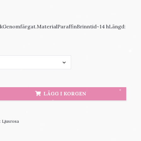
ackGenomfärgat.MaterialParaffinBrinntid~14 hLängd:
LÄGG I KORGEN
:
Ljusrosa