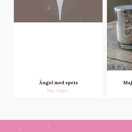
Ängel med spets
Maj
Slut i lager