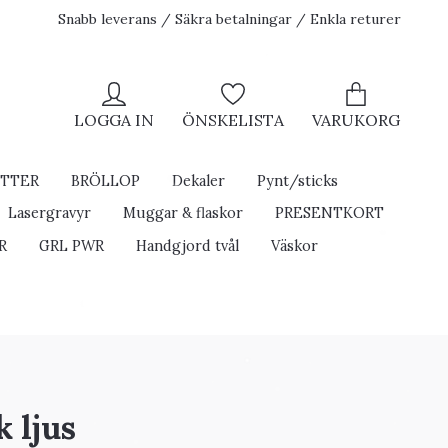
Snabb leverans / Säkra betalningar / Enkla returer
LOGGA IN
ÖNSKELISTA
VARUKORG
ETTER
BRÖLLOP
Dekaler
Pynt/sticks
Lasergravyr
Muggar & flaskor
PRESENTKORT
R
GRL PWR
Handgjord tvål
Väskor
 ljus