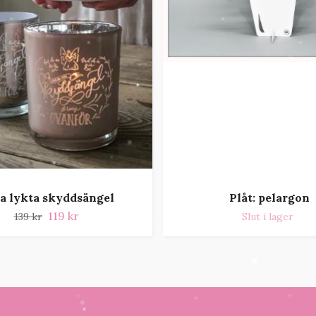
a lykta skyddsängel
Plåt: pelargon
119 kr
139 kr
Slut i lager