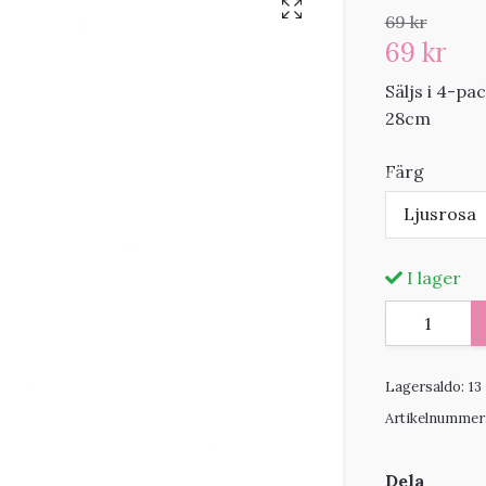
69 kr
69 kr
Säljs i 4-p
28cm
Färg
Ljusrosa
I lager
Lagersaldo:
13
Artikelnummer
Dela