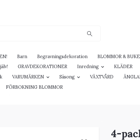
EN!
Barn
Begravningsdekoration
BLOMMOR & BUK
älv!
GRAVDEKORATIONER
Inredning
KLÄDER
ck
VARUMÄRKEN
Säsong
VÄXTVÅRD
ÄNGLA
FÖRBOKNING BLOMMOR
4-pack