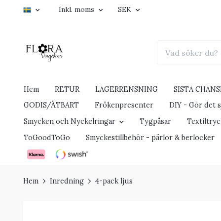
Inkl. moms
SEK
Hem
RETUR
LAGERRENSNING
SISTA CHANS
GODIS/ÄTBART
Frökenpresenter
DIY - Gör det sj
Smycken och Nyckelringar
Tygpåsar
Textiltry
ToGoodToGo
Smyckestillbehör - pärlor & berlocker
Hem
Inredning
4-pack ljus