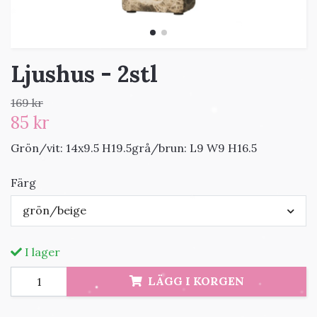
Ljushus - 2stl
169 kr
85 kr
Grön/vit: 14x9.5 H19.5grå/brun: L9 W9 H16.5
Färg
grön/beige
I lager
LÄGG I KORGEN