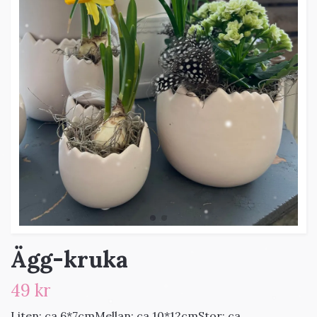
Ägg-kruka
49 kr
Liten: ca 6*7cmMellan: ca 10*12cmStor: ca