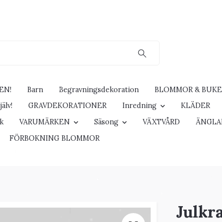
EN!
Barn
Begravningsdekoration
BLOMMOR & BUK
älv!
GRAVDEKORATIONER
Inredning
KLÄDER
ck
VARUMÄRKEN
Säsong
VÄXTVÅRD
ÄNGLA
FÖRBOKNING BLOMMOR
Julkr