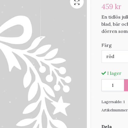
459 kr
En tidlös ju
blad, bär oc
dörren som 
Färg
röd
I lager
Lagersaldo:
1
Artikelnummer
Dela