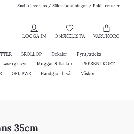
Snabb leverans / Säkra betalningar / Enkla returer
LOGGA IN
ÖNSKELISTA
VARUKORG
ETTER
BRÖLLOP
Dekaler
Pynt/sticks
Lasergravyr
Muggar & flaskor
PRESENTKORT
R
GRL PWR
Handgjord tvål
Väskor
ans 35cm