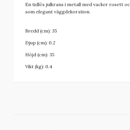
En tidlös julkrans i metall med vacker rosett oc
som elegant väggdekoration.
Bredd (cm):
35
Djup (cm):
0.2
Höjd (cm):
35
Vikt (kg):
0.4