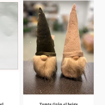
el
Tomte Grön el.beige