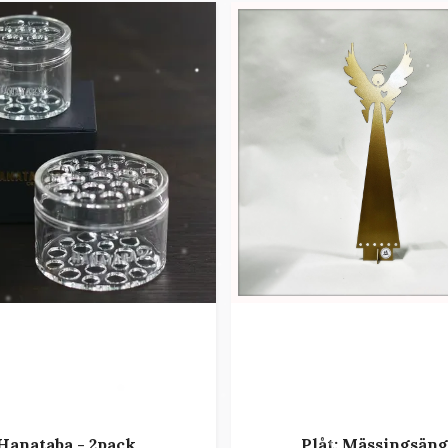
Hanataba - 2pack
Plåt: Mässingsäng