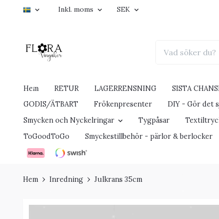
Inkl. moms
SEK
Hem
RETUR
LAGERRENSNING
SISTA CHANS
GODIS/ÄTBART
Frökenpresenter
DIY - Gör det sj
Smycken och Nyckelringar
Tygpåsar
Textiltry
ToGoodToGo
Smyckestillbehör - pärlor & berlocker
Hem
Inredning
Julkrans 35cm