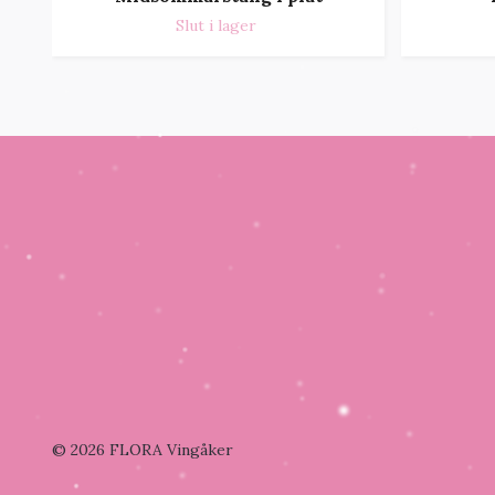
Slut i lager
© 2026 FLORA Vingåker