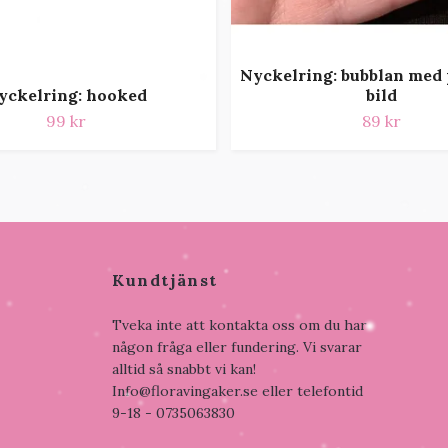
Nyckelring: bubblan med 
yckelring: hooked
bild
99 kr
89 kr
Kundtjänst
Tveka inte att kontakta oss om du har
någon fråga eller fundering. Vi svarar
alltid så snabbt vi kan!
Info@floravingaker.se
eller telefontid
9-18 - 0735063830