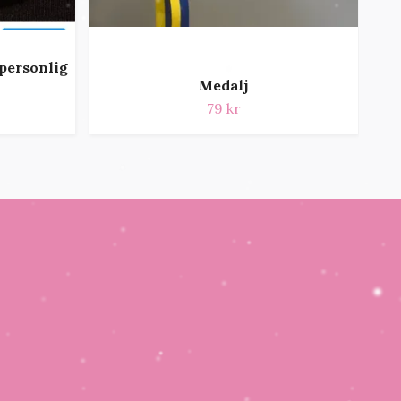
personlig
Medalj
79 kr