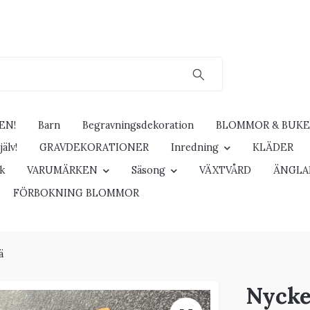
EN!
Barn
Begravningsdekoration
BLOMMOR & BUK
älv!
GRAVDEKORATIONER
Inredning
KLÄDER
ck
VARUMÄRKEN
Säsong
VÄXTVÅRD
ÄNGLA
FÖRBOKNING BLOMMOR
ä
Nycke