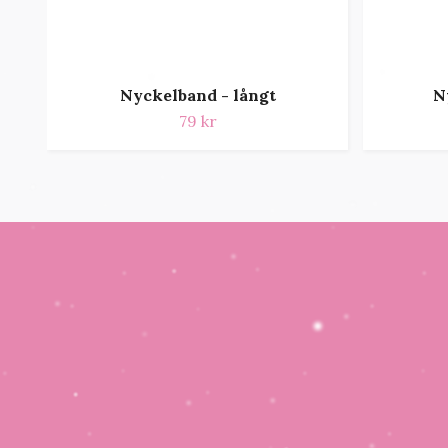
Nyckelband - långt
N
79 kr