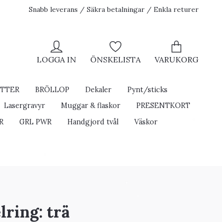
Snabb leverans / Säkra betalningar / Enkla returer
LOGGA IN
ÖNSKELISTA
VARUKORG
ETTER
BRÖLLOP
Dekaler
Pynt/sticks
Lasergravyr
Muggar & flaskor
PRESENTKORT
R
GRL PWR
Handgjord tvål
Väskor
lring: trä