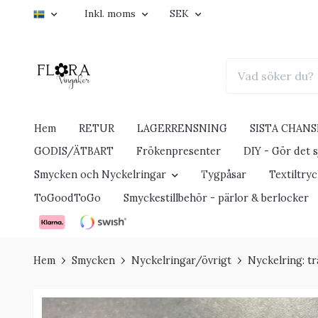
Inkl. moms
SEK
Hem
RETUR
LAGERRENSNING
SISTA CHANS
GODIS/ÄTBART
Frökenpresenter
DIY - Gör det sj
Smycken och Nyckelringar
Tygpåsar
Textiltry
ToGoodToGo
Smyckestillbehör - pärlor & berlocker
Hem
Smycken
Nyckelringar/övrigt
Nyckelring: tr