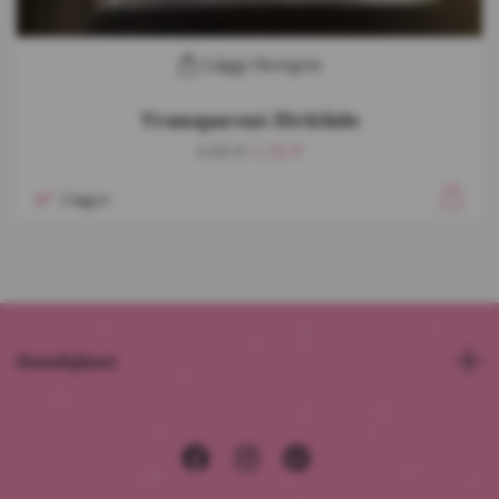
Lägg i korgen
Transparent förkläde
2,65 €
2,28 €
I lager
Kundtjänst