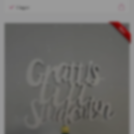
I lager
REA!