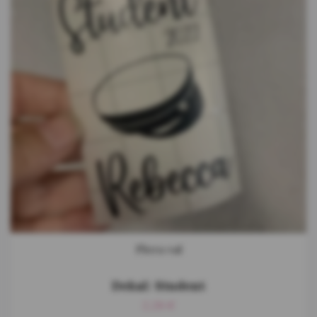
Flera val
Dekal: Student
2,28 €