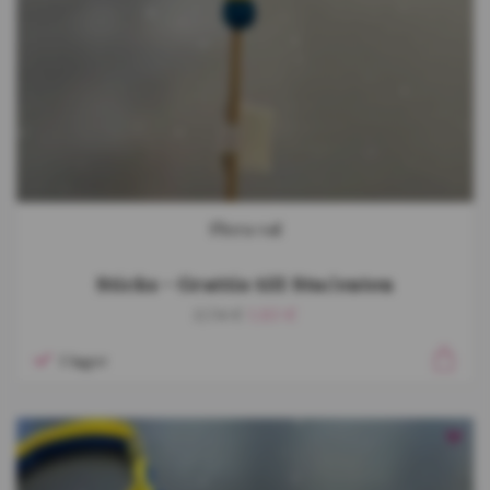
Flera val
Sticks - Grattis till Studenten
2,74 €
1,83 €
I lager