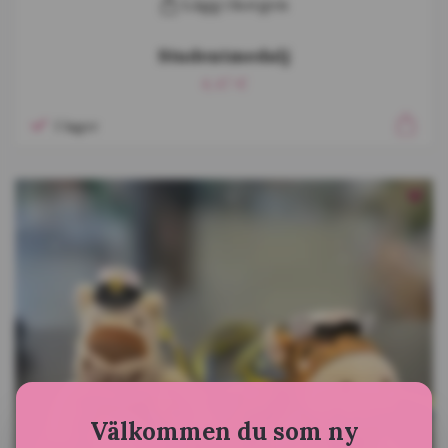
Lägg i korgen
Studentmedalj
4,47 €
I lager
Välkommen du som ny