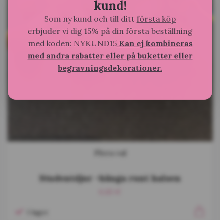
kund!
Som ny kund och till ditt
första köp
erbjuder vi dig 15% på din första beställning
med koden: NYKUND15
Kan ej kombineras
med andra rabatter eller på buketter eller
begravningsdekorationer.
Flera val
Studentdjur -hänga runt halsen
6,85 €
I lager