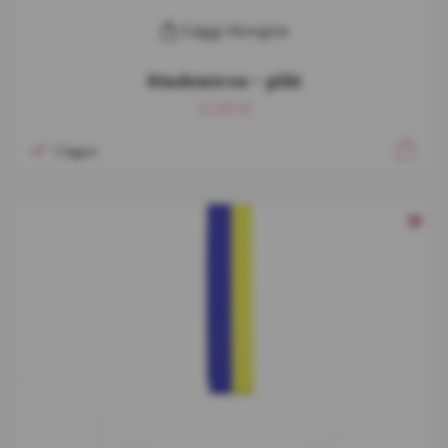
Lägg i korgen
Studentros - plåt
12,69 €
I lager