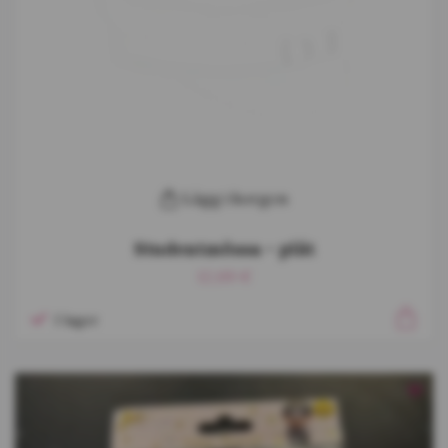
Lägg i korgen
Studentmössa - plåt
12,69 €
I lager