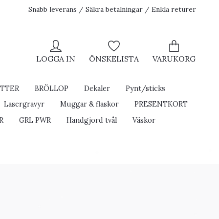
Snabb leverans / Säkra betalningar / Enkla returer
LOGGA IN
ÖNSKELISTA
VARUKORG
ETTER
BRÖLLOP
Dekaler
Pynt/sticks
Lasergravyr
Muggar & flaskor
PRESENTKORT
R
GRL PWR
Handgjord tvål
Väskor