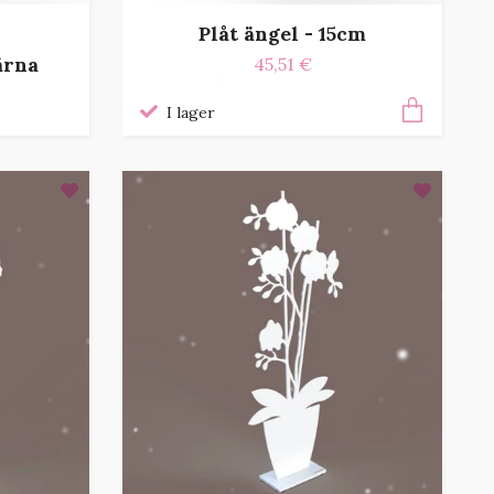
Plåt ängel - 15cm
ärna
45,51 €
I lager