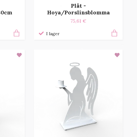
Plåt -
 30cm
Hoya/Porslinsblomma
75,61 €
I lager