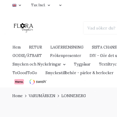
Tax Incl.
Hem
RETUR
LAGERRENSNING
SISTA CHANS
GODIS/ÄTBART
Frökenpresenter
DIY - Gör det sj
Smycken och Nyckelringar
Tygpåsar
Textiltry
ToGoodToGo
Smyckestillbehör - pärlor & berlocker
Home
VARUMÄRKEN
LONNEBERG