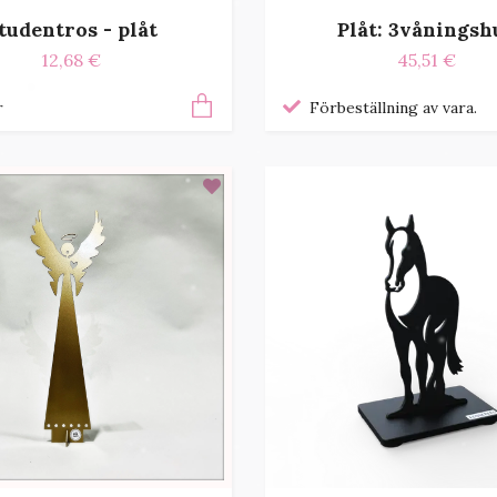
tudentros - plåt
Plåt: 3våningsh
12,68 €
45,51 €
r
Förbeställning av vara.