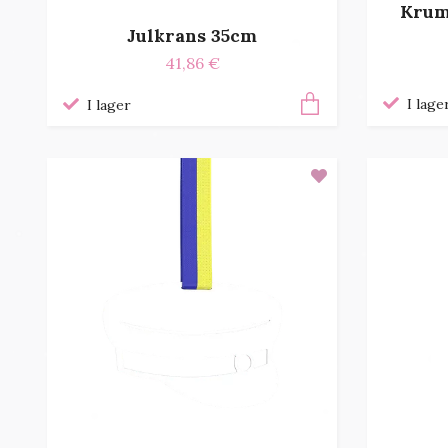
Krum
Julkrans 35cm
41,86 €
I lage
I lager