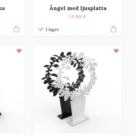
us
Ängel med ljusplatta
20,89 €
I lager