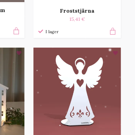
cm
Froststjärna
15,41 €
I lager