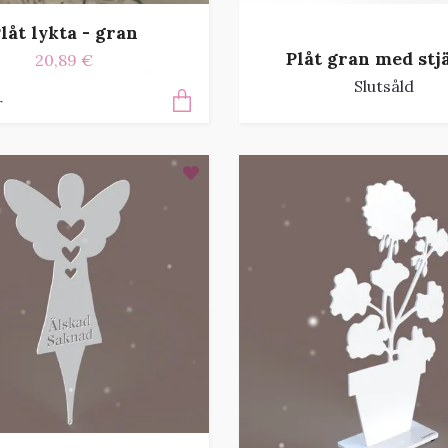
låt lykta - gran
Plåt gran med stj
20,89 €
Slutsåld
r