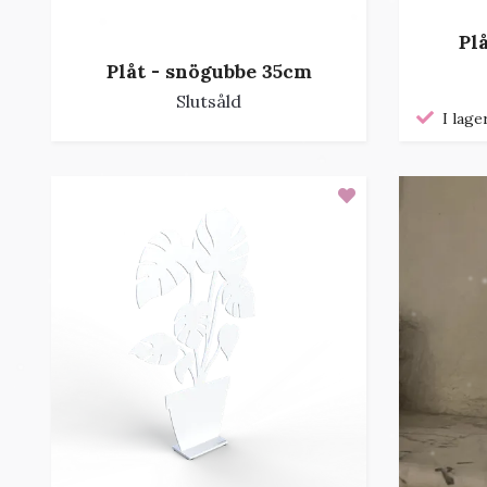
Pl
Plåt - snögubbe 35cm
Slutsåld
I lage