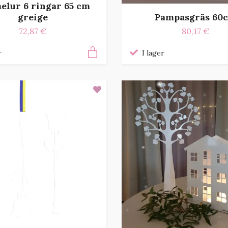
elur 6 ringar 65 cm
Pampasgräs 60
greige
80,17 €
72,87 €
I lager
r