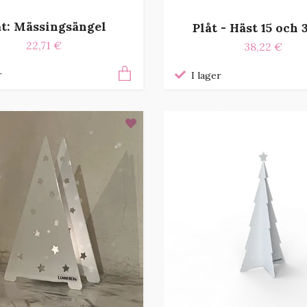
åt: Mässingsängel
Plåt - Häst 15 och
22,71 €
38,22 €
r
I lager