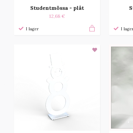
Studentmössa - plåt
S
12,68 €
I lager
I lage