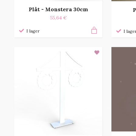
Plåt - Monstera 30cm
P
55,64 €
I lager
I lage